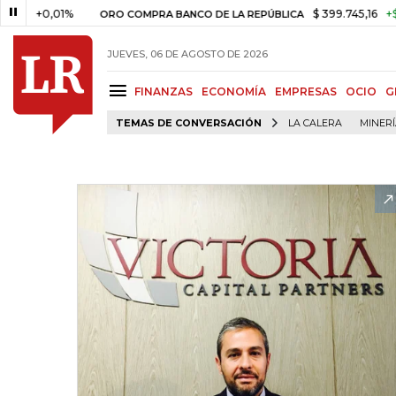
,01%
$ 399.745,16
+$ 2.295,71
ORO COMPRA BANCO DE LA REPÚBLICA
JUEVES, 06 DE AGOSTO DE 2026
FINANZAS
ECONOMÍA
EMPRESAS
OCIO
G
TEMAS DE CONVERSACIÓN
LA CALERA
MINER