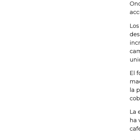
Onc
acc
Los
des
inc
cam
uni
El 
mac
la 
cob
La 
ha 
caf