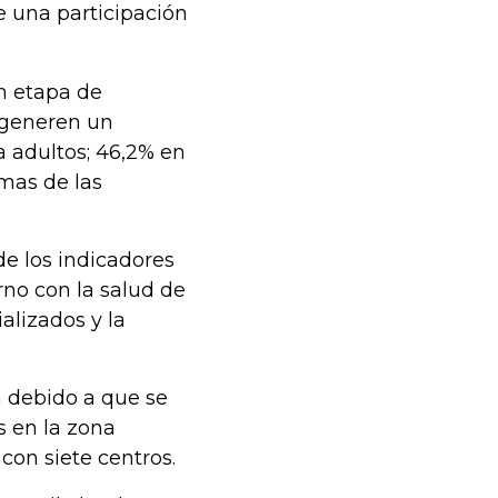
e una participación
n etapa de
e generen un
 adultos; 46,2% en
mas de las
de los indicadores
no con la salud de
alizados y la
a debido a que se
s en la zona
con siete centros.