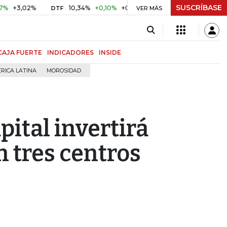
SUSCRÍBASE
02%
10,34%
+0,10%
+0,98%
$ 416,86
+$ 0,05
+0,01%
DTF
UVR
VER MÁS
CAJA FUERTE
INDICADORES
INSIDE
RICA LATINA
MOROSIDAD
pital invertirá
 tres centros