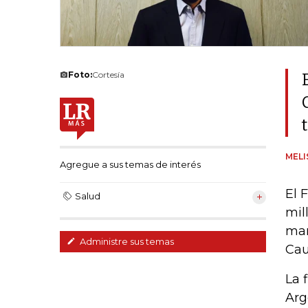
Foto:
Cortesía
MELI
Agregue a sus temas de interés
El 
Salud
mil
man
Administre sus temas
Cau
La 
Arg