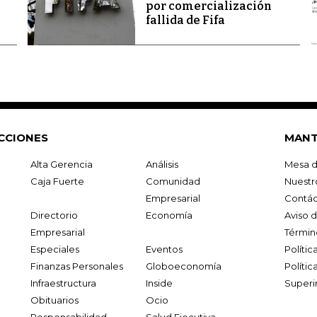
por comercialización
fallida de Fifa
CCIONES
MANT
Alta Gerencia
Análisis
Mesa d
Caja Fuerte
Comunidad
Nuestr
Empresarial
Contác
Directorio
Economía
Aviso 
Empresarial
Términ
Especiales
Eventos
Políti
Finanzas Personales
Globoeconomía
Polític
Infraestructura
Inside
Superi
Obituarios
Ocio
Responsabilidad
Salud Ejecutiva