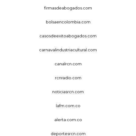
firmasdeabogados.com
bolsaencolombia.com
casosdeexitoabogados.com
carnavalindustriacultural.com
canalrcn.com
rcnradio.com
noticiasrcn.com
lafm.com.co
alerta.com.co
deportesrcn.com