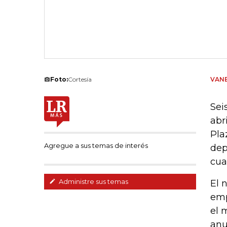
Foto:
Cortesía
VANE
Sei
abr
Pla
Agregue a sus temas de interés
dep
cua
Administre sus temas
El 
emp
el 
anu