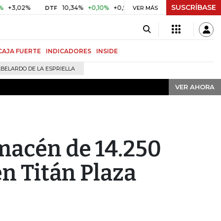
SUSCRÍBASE
VER AHORA
2%
10,34%
+0,10%
+0,98%
$ 416,91
+$ 0,05
+0,01%
DTF
UVR
VER MÁS
CAJA FUERTE
INDICADORES
INSIDE
BELARDO DE LA ESPRIELLA
VER AHORA
lmacén de 14.250
n Titán Plaza