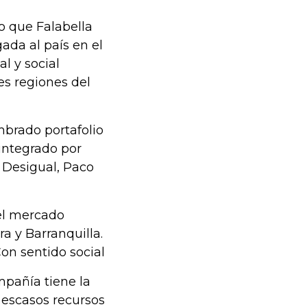
o que Falabella
ada al país en el
l y social
es regiones del
mbrado portafolio
 integrado por
 Desigual, Paco
el mercado
ra y Barranquilla.
Con sentido social
mpañía tiene la
 escasos recursos