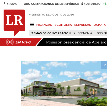
Posesión presidencial de Abelardo
EN VIVO
40%
$ 408.498,97
+$ 8.753,81
ORO COMPRA BANCO DE LA REPÚBLICA
VIERNES, 07 DE AGOSTO DE 2026
FINANZAS
ECONOMÍA
EMPRESAS
OCIO
G
TEMAS DE CONVERSACIÓN
ECONOMÍA
GOBIE
Posesión presidencial de Abelardo
EN VIVO