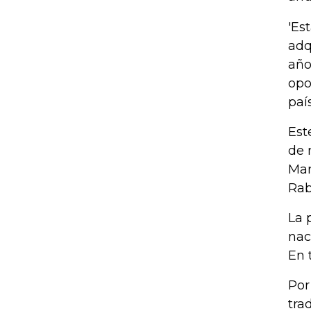
'Es
adq
año
opo
paí
Est
de 
Man
Rab
La 
nac
En 
Por
tra