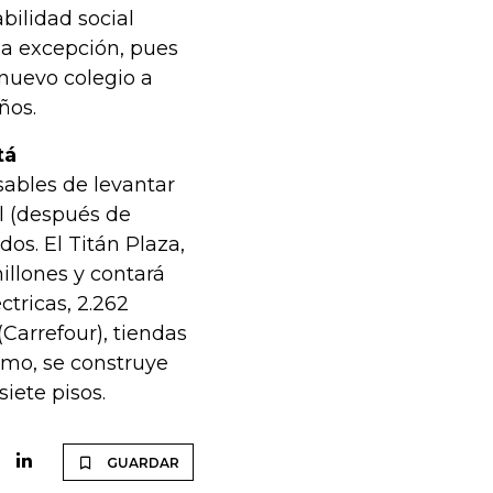
ilidad social
la excepción, pues
 nuevo colegio a
ños.
tá
sables de levantar
l (después de
os. El Titán Plaza,
illones y contará
ctricas, 2.262
Carrefour), tiendas
smo, se construye
iete pisos.
GUARDAR