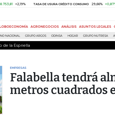
 de la Espriella
+2,19%
29,66%
+0,87%
+3,0
TASA DE USURA CRÉDITO CONSUMO
LOBOECONOMÍA
AGRONEGOCIOS
ANÁLISIS
ASUNTOS LEGALES
RNO NACIONAL
GRUPO ARGOS
ODINSA
HOGAR
GRUPO NUTRESA
A
 de la Espriella
EMPRESAS
Falabella tendrá a
metros cuadrados e