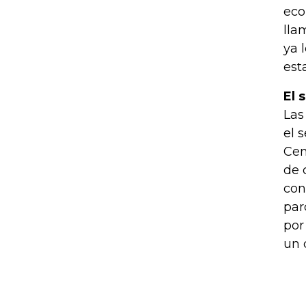
eco
lla
ya 
est
El 
Las
el 
Cen
de 
con
par
por
un 