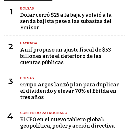
BOLSAS
1
Dólar cerró $25 a la baja y volvió a la
senda bajista pese a las subastas del
Emisor
HACIENDA
2
Anif propuso un ajuste fiscal de $53
billones ante el deterioro de las
cuentas públicas
BOLSAS
3
Grupo Argos lanzó plan para duplicar
el dividendo y elevar 70% el Ebitda en
tres años
CONTENIDO PATROCINADO
4
El CEO en el nuevo tablero global:
geopolítica, poder y acción directiva