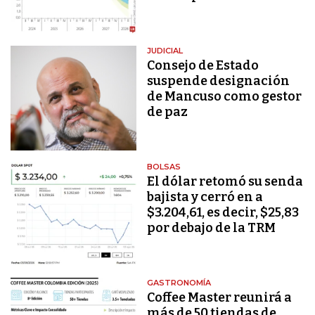
JUDICIAL
Consejo de Estado
suspende designación
de Mancuso como gestor
de paz
BOLSAS
El dólar retomó su senda
bajista y cerró en a
$3.204,61, es decir, $25,83
por debajo de la TRM
GASTRONOMÍA
Coffee Master reunirá a
más de 50 tiendas de