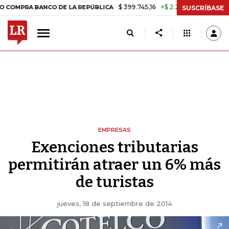
$ 399.745,16
+$ 2.295,71
+0,58%
A BANCO DE LA REPÚBLICA
TASA
SUSCRÍBASE
EMPRESAS
Exenciones tributarias
permitirán atraer un 6% más
de turistas
jueves, 18 de septiembre de 2014