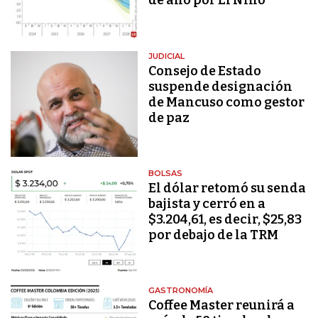
de año por El Niño
JUDICIAL
Consejo de Estado
suspende designación
de Mancuso como gestor
de paz
BOLSAS
El dólar retomó su senda
bajista y cerró en a
$3.204,61, es decir, $25,83
por debajo de la TRM
GASTRONOMÍA
Coffee Master reunirá a