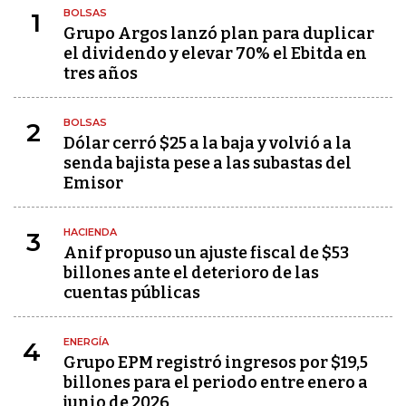
BOLSAS
1
Grupo Argos lanzó plan para duplicar
el dividendo y elevar 70% el Ebitda en
tres años
BOLSAS
2
Dólar cerró $25 a la baja y volvió a la
senda bajista pese a las subastas del
Emisor
HACIENDA
3
Anif propuso un ajuste fiscal de $53
billones ante el deterioro de las
cuentas públicas
ENERGÍA
4
Grupo EPM registró ingresos por $19,5
billones para el periodo entre enero a
junio de 2026