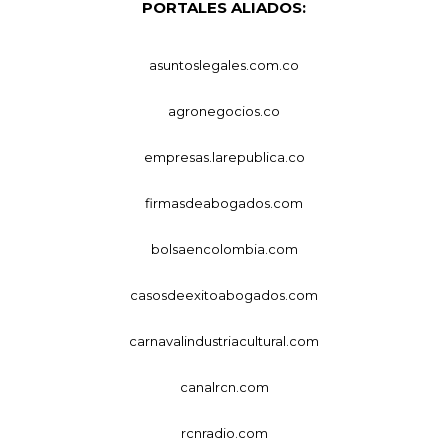
PORTALES ALIADOS:
asuntoslegales.com.co
agronegocios.co
empresas.larepublica.co
firmasdeabogados.com
bolsaencolombia.com
casosdeexitoabogados.com
carnavalindustriacultural.com
canalrcn.com
rcnradio.com