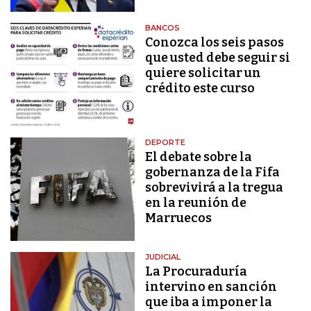
BANCOS
Conozca los seis pasos
que usted debe seguir si
quiere solicitar un
crédito este curso
DEPORTE
El debate sobre la
gobernanza de la Fifa
sobrevivirá a la tregua
en la reunión de
Marruecos
JUDICIAL
La Procuraduría
intervino en sanción
que iba a imponer la