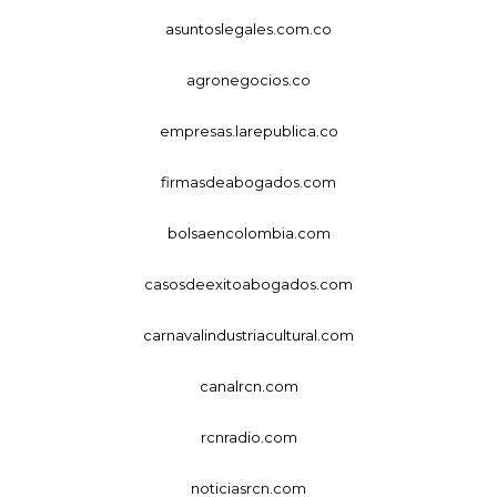
asuntoslegales.com.co
agronegocios.co
empresas.larepublica.co
firmasdeabogados.com
bolsaencolombia.com
casosdeexitoabogados.com
carnavalindustriacultural.com
canalrcn.com
rcnradio.com
noticiasrcn.com