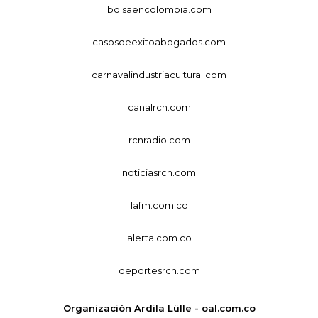
bolsaencolombia.com
casosdeexitoabogados.com
carnavalindustriacultural.com
canalrcn.com
rcnradio.com
noticiasrcn.com
lafm.com.co
alerta.com.co
deportesrcn.com
Organización Ardila Lülle - oal.com.co