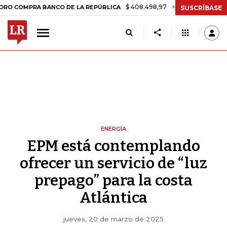
$ 408.498,97
+$ 8.753,81
+2,19%
RA BANCO DE LA REPÚBLICA
TAS
SUSCRÍBASE
ENERGÍA
EPM está contemplando
ofrecer un servicio de “luz
prepago” para la costa
Atlántica
jueves, 20 de marzo de 2025