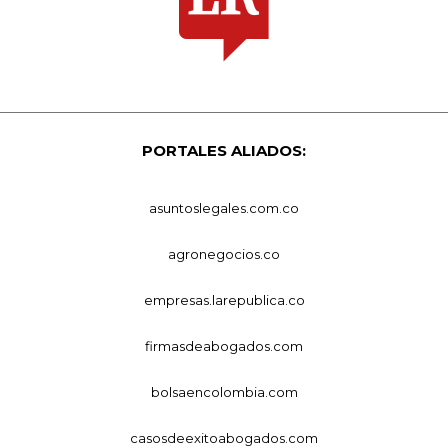
PORTALES ALIADOS:
asuntoslegales.com.co
agronegocios.co
empresas.larepublica.co
firmasdeabogados.com
bolsaencolombia.com
casosdeexitoabogados.com