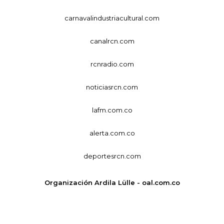
carnavalindustriacultural.com
canalrcn.com
rcnradio.com
noticiasrcn.com
lafm.com.co
alerta.com.co
deportesrcn.com
Organización Ardila Lülle - oal.com.co