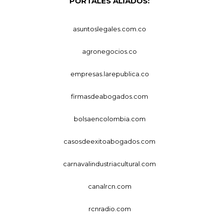
PORTALES ALIADOS:
asuntoslegales.com.co
agronegocios.co
empresas.larepublica.co
firmasdeabogados.com
bolsaencolombia.com
casosdeexitoabogados.com
carnavalindustriacultural.com
canalrcn.com
rcnradio.com