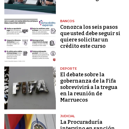
BANCOS
Conozca los seis pasos
que usted debe seguir si
quiere solicitar un
crédito este curso
DEPORTE
El debate sobre la
gobernanza de la Fifa
sobrevivirá a la tregua
en la reunión de
Marruecos
JUDICIAL
La Procuraduría
intervino en sanción