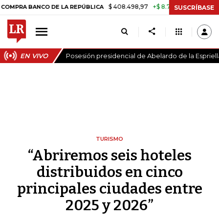
$ 408.498,97
+$ 8.753,81
+2,19%
ANCO DE LA REPÚBLICA
TASA DE
SUSCRÍBASE
EN VIVO
Posesión presidencial de Abelardo de la Espriell
TURISMO
“Abriremos seis hoteles
distribuidos en cinco
principales ciudades entre
2025 y 2026”