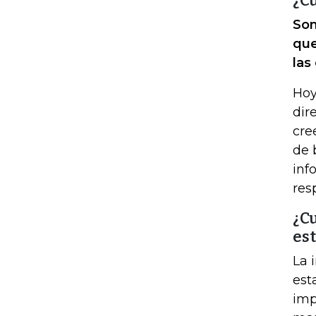
¿Cu
Son
que
las
Hoy
dir
cre
de 
inf
res
¿Cu
es
La 
est
imp