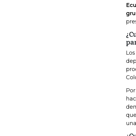
Ecu
gru
pre
¿Cu
par
Los
dep
pro
Col
Por
hac
dem
que
una