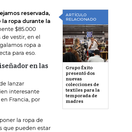
nejamos reservada,
ARTÍCULO
RELACIONADO
 la ropa durante la
mente $85.000
de vestir, en el
egalamos ropa a
ecta para eso.
diseñador en las
Grupo Éxito
presentó dos
nuevas
de lanzar
colecciones de
textiles para la
ien interesante
temporada de
en Francia, por
madres
poner la ropa de
os que pueden estar