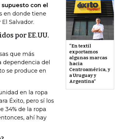
r supuesto con el
es en donde tiene
El Salvador.
idos por EE.UU.
“En textil
exportamos
esas que más
algunas marcas
a dependencia del
hacia
Centroamérica, y
to se produce en
a Uruguay y
Argentina”
unidad en la ropa
a Éxito, pero sí los
e 34% de la ropa
ntonces, ahí hay