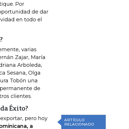
tique. Por
oportunidad de dar
ividad en todo el
?
emente, varias
ernán Zajar, María
Adriana Arboleda,
sca Sesana, Olga
aura Tobón una
ón permanente de
ros clientes.
da Éxito?
 exportar, pero hoy
ARTÍCULO
RELACIONADO
ominicana, a