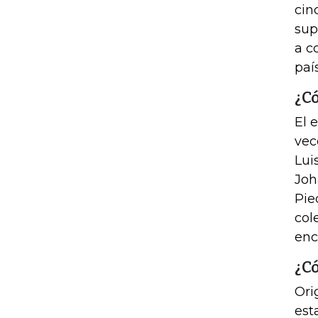
cin
sup
a c
país
¿C
El 
vec
Lui
Joh
Pie
col
enc
¿C
Ori
est