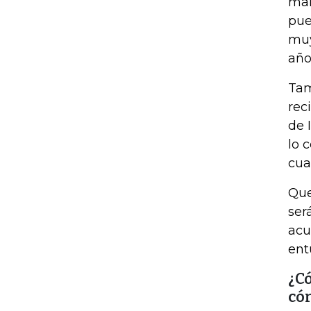
mar
pue
muy
año
Tam
rec
de 
lo 
cua
Que
ser
acu
ent
¿Có
cóm