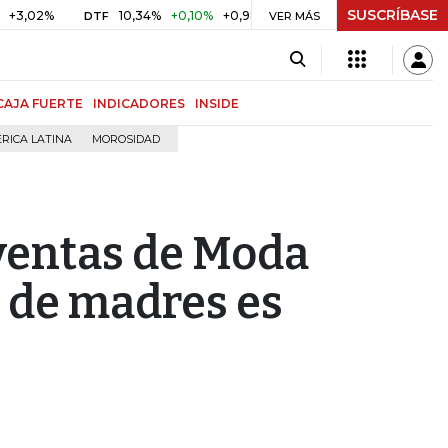
SUSCRÍBASE
%
10,34%
+0,10%
+0,98%
$ 416,86
+$ 0,05
+0,01%
DTF
UVR
VER MÁS
CAJA FUERTE
INDICADORES
INSIDE
RICA LATINA
MOROSIDAD
 ventas de Moda
 de madres es