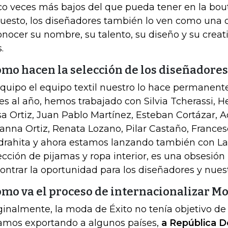
co veces más bajos del que pueda tener en la bou
uesto, los diseñadores también lo ven como una 
onocer su nombre, su talento, su diseño y su creat
.
ómo hacen la selección de los diseñadores
equipo el equipo textil nuestro lo hace permanent
es al año, hemos trabajado con Silvia Tcherassi, H
sa Ortiz, Juan Pablo Martínez, Esteban Cortázar, 
anna Ortiz, Renata Lozano, Pilar Castaño, France
drahita y ahora estamos lanzando también con L
ección de pijamas y ropa interior, es una obsesi
ontrar la oportunidad para los diseñadores y nuest
ómo va el proceso de internacionalizar Mo
ginalmente, la moda de Éxito no tenía objetivo de
amos exportando a algunos países,
a República D