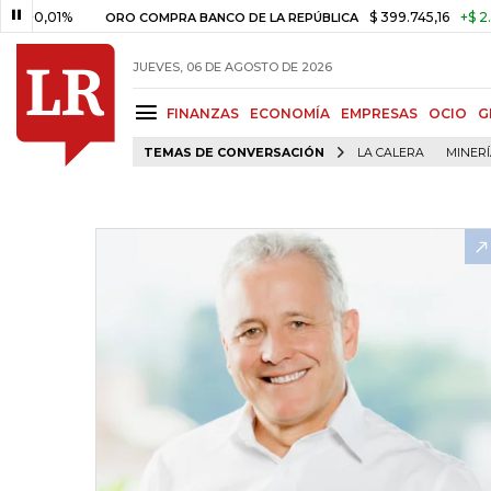
01%
$ 399.745,16
+$ 2.295,71
ORO COMPRA BANCO DE LA REPÚBLICA
JUEVES, 06 DE AGOSTO DE 2026
FINANZAS
ECONOMÍA
EMPRESAS
OCIO
G
TEMAS DE CONVERSACIÓN
LA CALERA
MINER