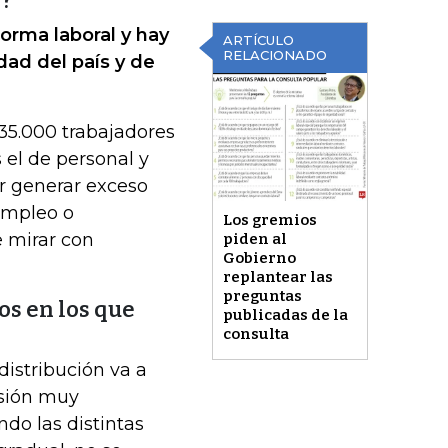
r?
orma laboral y hay
ARTÍCULO
RELACIONADO
ad del país y de
35.000 trabajadores
s el de personal y
 generar exceso
empleo o
Los gremios
e mirar con
piden al
Gobierno
replantear las
preguntas
os en los que
publicadas de la
consulta
distribución va a
rsión muy
do las distintas