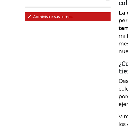
co
La 
Administre sus temas
per
tem
mil
mes
nue
¿Cu
ti
Des
col
por
eje
Vim
los