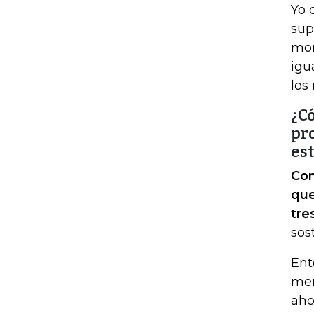
Yo 
sup
mom
igu
los
¿C
pro
es
Con
que
tre
sos
Ent
mer
aho