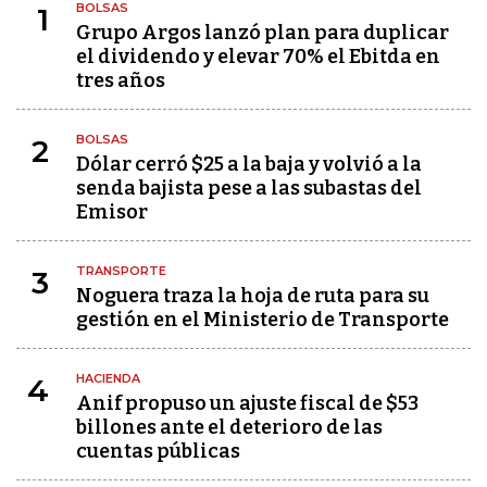
BOLSAS
1
Grupo Argos lanzó plan para duplicar
el dividendo y elevar 70% el Ebitda en
tres años
BOLSAS
2
Dólar cerró $25 a la baja y volvió a la
senda bajista pese a las subastas del
Emisor
TRANSPORTE
3
Noguera traza la hoja de ruta para su
gestión en el Ministerio de Transporte
HACIENDA
4
Anif propuso un ajuste fiscal de $53
billones ante el deterioro de las
cuentas públicas