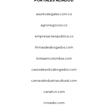
PORTALES ALIADOS:
asuntoslegales.com.co
agronegocios.co
empresas.larepublica.co
firmasdeabogados.com
bolsaencolombia.com
casosdeexitoabogados.com
carnavalindustriacultural.com
canalrcn.com
rcnradio.com