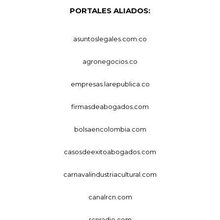
PORTALES ALIADOS:
asuntoslegales.com.co
agronegocios.co
empresas.larepublica.co
firmasdeabogados.com
bolsaencolombia.com
casosdeexitoabogados.com
carnavalindustriacultural.com
canalrcn.com
rcnradio.com