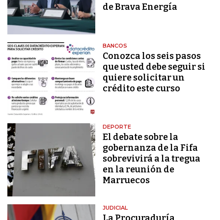
de Brava Energía
BANCOS
Conozca los seis pasos
que usted debe seguir si
quiere solicitar un
crédito este curso
DEPORTE
El debate sobre la
gobernanza de la Fifa
sobrevivirá a la tregua
en la reunión de
Marruecos
JUDICIAL
La Procuraduría