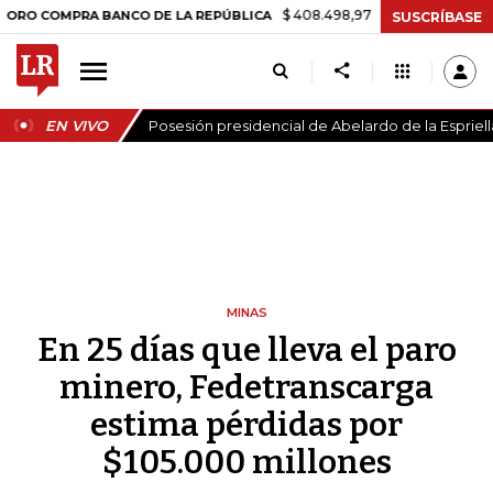
$ 408.498,97
+$ 8.753,81
+2,19%
MPRA BANCO DE LA REPÚBLICA
T
SUSCRÍBASE
EN VIVO
Posesión presidencial de Abelardo de la Espriell
MINAS
En 25 días que lleva el paro
minero, Fedetranscarga
estima pérdidas por
$105.000 millones