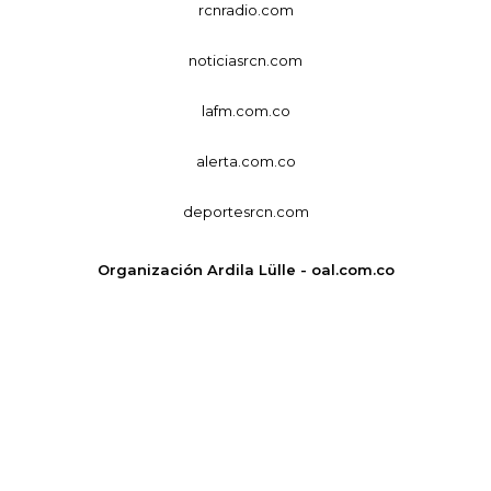
rcnradio.com
noticiasrcn.com
lafm.com.co
alerta.com.co
deportesrcn.com
Organización Ardila Lülle - oal.com.co