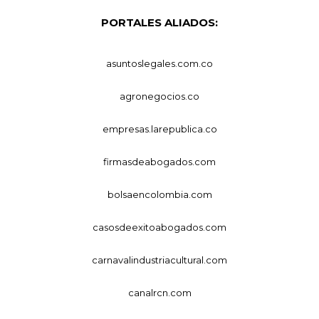
PORTALES ALIADOS:
asuntoslegales.com.co
agronegocios.co
empresas.larepublica.co
firmasdeabogados.com
bolsaencolombia.com
casosdeexitoabogados.com
carnavalindustriacultural.com
canalrcn.com