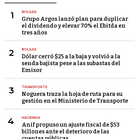
BOLSAS
1
Grupo Argos lanzó plan para duplicar
el dividendo y elevar 70% el Ebitda en
tres años
BOLSAS
2
Dólar cerró $25 a la baja y volvió a la
senda bajista pese a las subastas del
Emisor
TRANSPORTE
3
Noguera traza la hoja de ruta para su
gestión en el Ministerio de Transporte
HACIENDA
4
Anif propuso un ajuste fiscal de $53
billones ante el deterioro de las
cuentas públicas