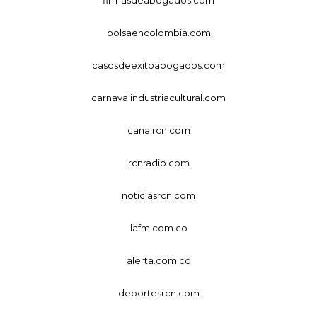
bolsaencolombia.com
casosdeexitoabogados.com
carnavalindustriacultural.com
canalrcn.com
rcnradio.com
noticiasrcn.com
lafm.com.co
alerta.com.co
deportesrcn.com