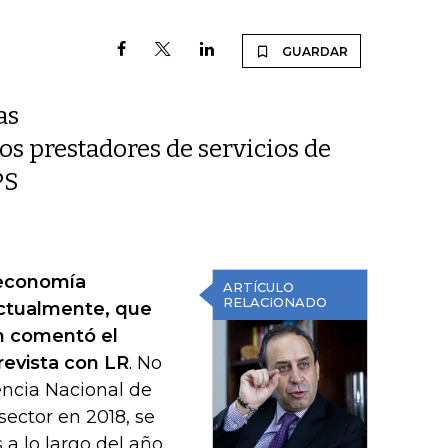
GUARDAR
as
s prestadores de servicios de
PS
 economía
ARTÍCULO
RELACIONADO
actualmente, que
ún comentó el
revista con LR
. No
encia Nacional de
sector en 2018, se
a lo largo del año.