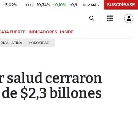
SUSCRÍBASE
%
10,34%
+0,10%
+0,98%
$ 416,86
+$ 0,05
+0,01%
DTF
UVR
VER MÁS
CAJA FUERTE
INDICADORES
INSIDE
RICA LATINA
MOROSIDAD
r salud cerraron
 de $2,3 billones