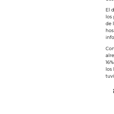
El 
los
de 
hos
inf
Con
alr
16%
los
tuv