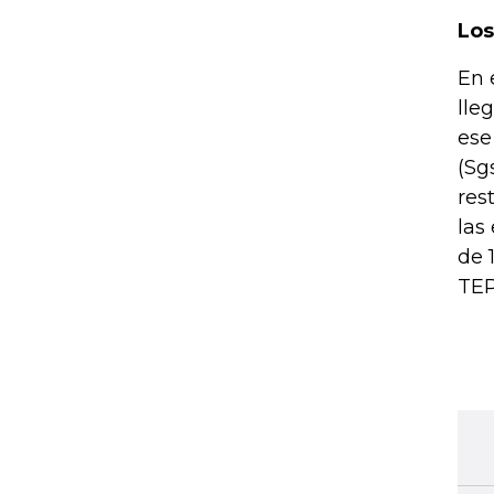
Los
En 
lle
ese
(Sg
res
las
de 
TEP