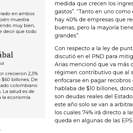
medida que crecen los ingres
gastos”. “Tanto en uno como
iorado en ambos
hay 40% de empresas que reg
bién muestra
iendo muy bien,
buenas, pero la mayoría tie
 decir que todo
grandes”.
Con respecto a la ley de punt
ábal
discutió en el PND para miti
ud
Arias mencionó que va más o
régimen contributivo que al 
tor crecieron 2,3%
 $60 billones. De
enfocarse en pagar recobros 
stado colombiano
hablaba de $10 billones, don
s. La salud es de
son deudas reales del Estado 
a la economía
este año solo se van a arbitra
los cuales 74% irá directo a la
queda en algunas de las EPS 
.