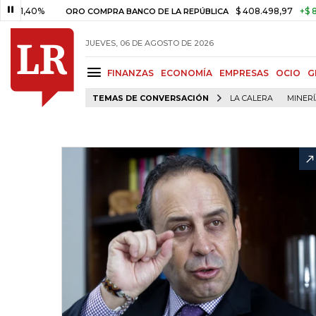
0%
$ 408.498,97
+$ 8.753,81
ORO COMPRA BANCO DE LA REPÚBLICA
JUEVES, 06 DE AGOSTO DE 2026
FINANZAS
ECONOMÍA
EMPRESAS
OCIO
G
TEMAS DE CONVERSACIÓN
LA CALERA
MINER