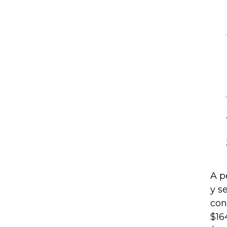
A p
y s
con
$16