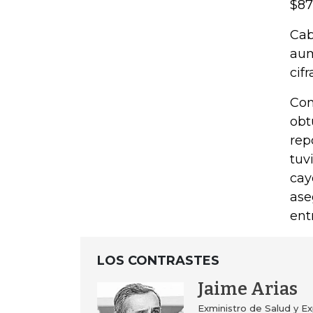
$87
Cab
aum
cif
Con
obt
rep
tuv
cay
ase
ent
LOS CONTRASTES
Jaime Arias
Exministro de Salud y E