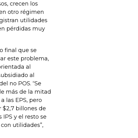
os, crecen los
 en otro régimen
istran utilidades
nen pérdidas muy
o final que se
gar este problema,
rientada al
subsidiado al
del no POS. “Se
de más de la mitad
a las EPS, pero
r $2,7 billones de
s IPS y el resto se
con utilidades”,