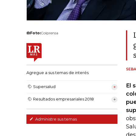
Foto:
Colprensa
SEB
Agregue a sus temas de interés
El 
Supersalud
col
Resultados empresariales 2018
pue
sup
obs
Administre sus temas
Sal
des