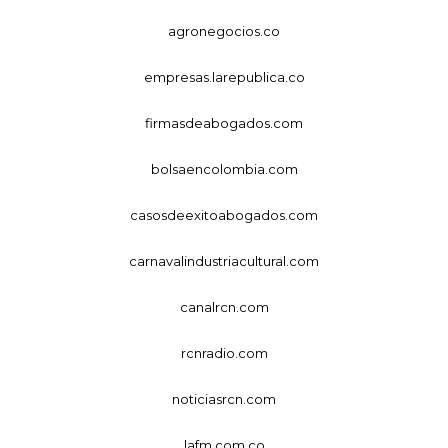
agronegocios.co
empresas.larepublica.co
firmasdeabogados.com
bolsaencolombia.com
casosdeexitoabogados.com
carnavalindustriacultural.com
canalrcn.com
rcnradio.com
noticiasrcn.com
lafm.com.co