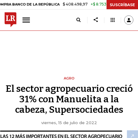
$ 408.498,97
+$ 8.753,81
+2,19%
CO DE LA REPÚBLICA
TASA DE 
SUSCRÍBASE
AGRO
El sector agropecuario creció
31% con Manuelita a la
cabeza, Supersociedades
viernes, 15 de julio de 2022