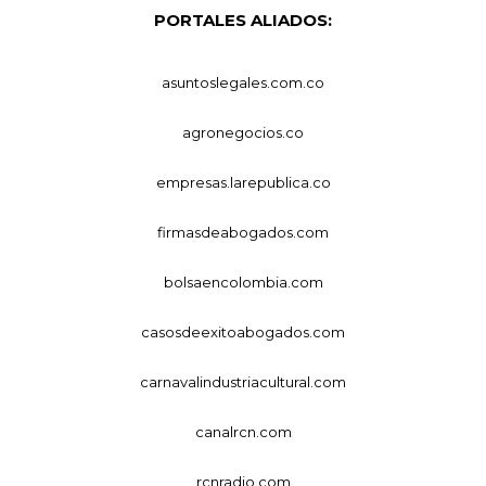
PORTALES ALIADOS:
asuntoslegales.com.co
agronegocios.co
empresas.larepublica.co
firmasdeabogados.com
bolsaencolombia.com
casosdeexitoabogados.com
carnavalindustriacultural.com
canalrcn.com
rcnradio.com