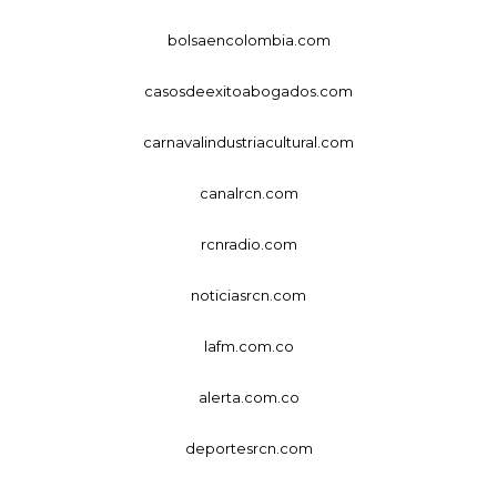
bolsaencolombia.com
casosdeexitoabogados.com
carnavalindustriacultural.com
canalrcn.com
rcnradio.com
noticiasrcn.com
lafm.com.co
alerta.com.co
deportesrcn.com