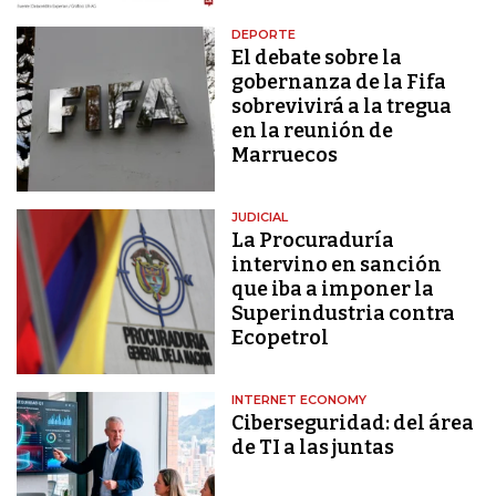
DEPORTE
El debate sobre la
gobernanza de la Fifa
sobrevivirá a la tregua
en la reunión de
Marruecos
JUDICIAL
La Procuraduría
intervino en sanción
que iba a imponer la
Superindustria contra
Ecopetrol
INTERNET ECONOMY
Ciberseguridad: del área
de TI a las juntas