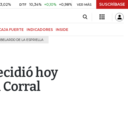
SUSCRÍBASE
%
10,34%
+0,10%
+0,98%
$ 417,01
+$ 0,05
+0,01%
DTF
UVR
VER MÁS
CAJA FUERTE
INDICADORES
INSIDE
BELARDO DE LA ESPRIELLA
ecidió hoy
 Corral