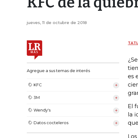
KFC de la quiebr
jueves, 11 de octubre de 2018
TATI
¿Se
tie
Agregue a sus temas de interés
es 
cie
KFC
gra
3M
El 
Wendy's
la 
que
Datos cocteleros
Los