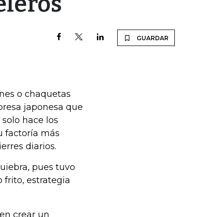
eleros
GUARDAR
ones o chaquetas
empresa japonesa que
 solo hace los
u factoría más
erres diarios.
uiebra, pues tuvo
frito, estrategia
 en crear un