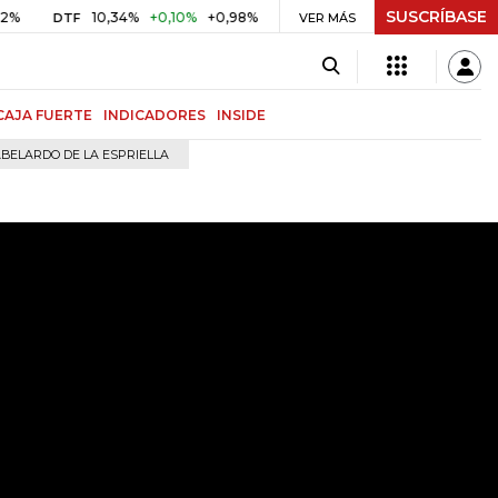
SUSCRÍBASE
10,34%
+0,10%
+0,98%
$ 416,91
+$ 0,05
+0,01%
DTF
UVR
VER MÁS
BI
CAJA FUERTE
INDICADORES
INSIDE
BELARDO DE LA ESPRIELLA