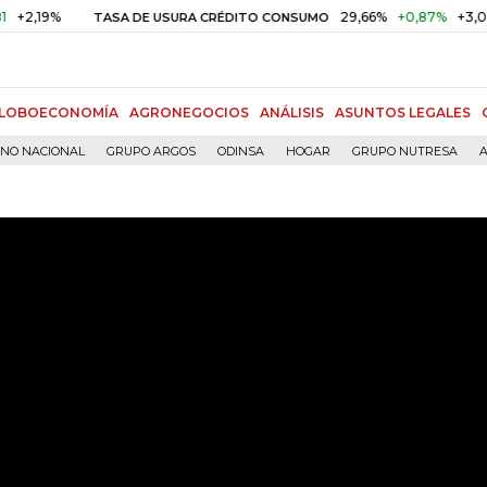
9%
29,66%
+0,87%
+3,02%
TASA DE USURA CRÉDITO CONSUMO
LOBOECONOMÍA
AGRONEGOCIOS
ANÁLISIS
ASUNTOS LEGALES
RNO NACIONAL
GRUPO ARGOS
ODINSA
HOGAR
GRUPO NUTRESA
A