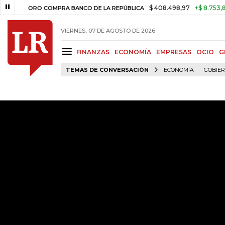
$ 408.498,97
+$ 8.753,81
+2,1
ORO COMPRA BANCO DE LA REPÚBLICA
VIERNES, 07 DE AGOSTO DE 2026
FINANZAS
ECONOMÍA
EMPRESAS
OCIO
G
TEMAS DE CONVERSACIÓN
ECONOMÍA
GOBIE