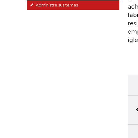
Administre sus temas
adh
fab
res
emp
igle