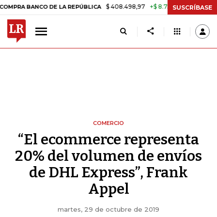
$ 408.498,97
+$ 8.753,81
+2,19%
ANCO DE LA REPÚBLICA
TASA DE
SUSCRÍBASE
COMERCIO
“El ecommerce representa
20% del volumen de envíos
de DHL Express”, Frank
Appel
martes, 29 de octubre de 2019