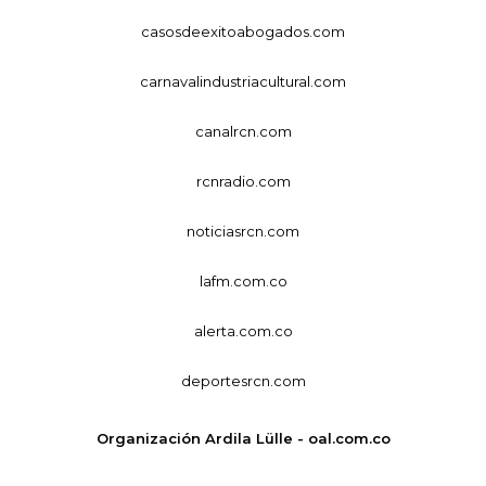
casosdeexitoabogados.com
carnavalindustriacultural.com
canalrcn.com
rcnradio.com
noticiasrcn.com
lafm.com.co
alerta.com.co
deportesrcn.com
Organización Ardila Lülle - oal.com.co