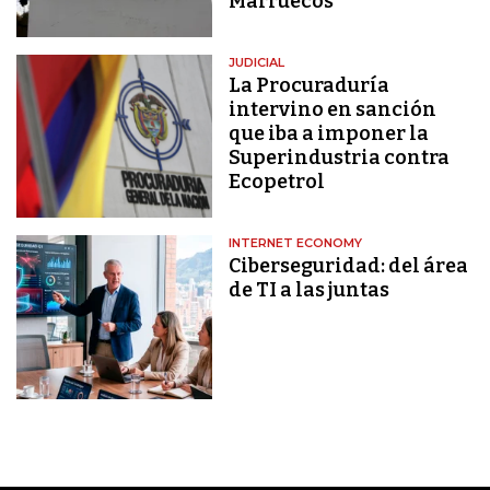
Marruecos
JUDICIAL
La Procuraduría
intervino en sanción
que iba a imponer la
Superindustria contra
Ecopetrol
INTERNET ECONOMY
Ciberseguridad: del área
de TI a las juntas