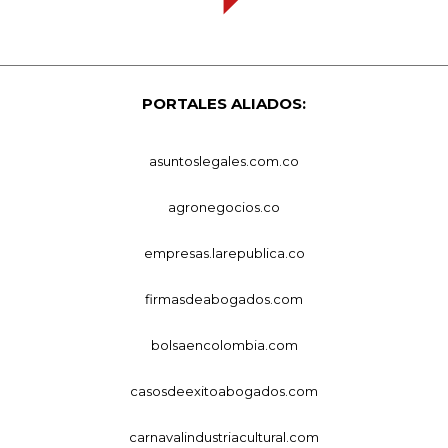
PORTALES ALIADOS:
asuntoslegales.com.co
agronegocios.co
empresas.larepublica.co
firmasdeabogados.com
bolsaencolombia.com
casosdeexitoabogados.com
carnavalindustriacultural.com