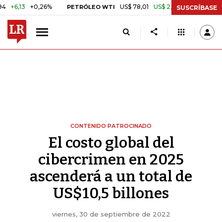
0,26%
US$ 78,01
US$ 2,92
+3,89%
PETRÓLEO WTI
CAFÉ COLO
SUSCRÍBASE
CONTENIDO PATROCINADO
El costo global del
cibercrimen en 2025
ascenderá a un total de
US$10,5 billones
viernes, 30 de septiembre de 2022