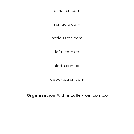
canalrcn.com
rcnradio.com
noticiasrcn.com
lafm.com.co
alerta.com.co
deportesrcn.com
Organización Ardila Lülle - oal.com.co