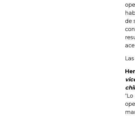
ope
hab
de 
con
res
ace
Las
He
vic
chi
“Lo
ope
man