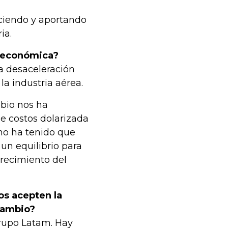
eciendo y aportando
ria.
n económica?
a desaceleración
a industria aérea.
bio nos ha
e costos dolarizada
no ha tenido que
 un equilibrio para
crecimiento del
os acepten la
cambio?
rupo Latam. Hay