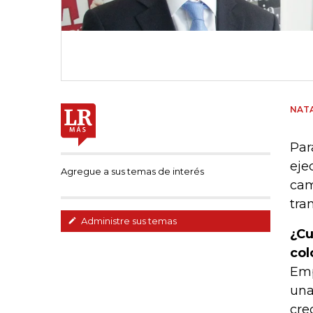
NATA
Par
eje
Agregue a sus temas de interés
cam
tra
Administre sus temas
¿Cu
col
Emp
una
cre