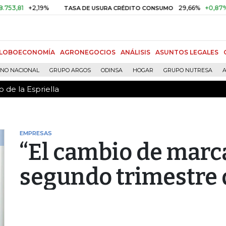
 de la Espriella
+2,19%
29,66%
+0,87%
+3,02
TASA DE USURA CRÉDITO CONSUMO
LOBOECONOMÍA
AGRONEGOCIOS
ANÁLISIS
ASUNTOS LEGALES
RNO NACIONAL
GRUPO ARGOS
ODINSA
HOGAR
GRUPO NUTRESA
A
 de la Espriella
EMPRESAS
“El cambio de marc
segundo trimestre 