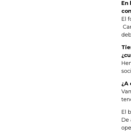
En 
con
El 
Car
deb
Tie
¿cu
Hem
soc
¿A 
Vam
ten
El 
De 
ope