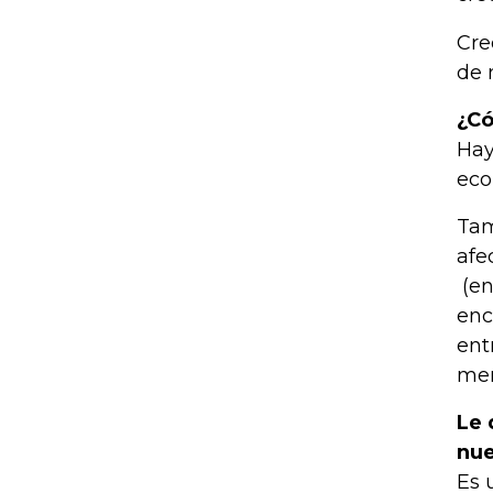
Cre
de 
¿Có
Hay
eco
Tam
afe
(en
enc
ent
mer
Le 
nue
Es 