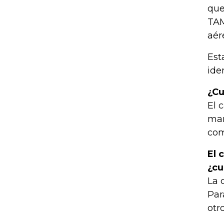
que
TAM
aér
Est
ide
¿Cu
El 
man
com
El 
¿cu
La 
Par
otr