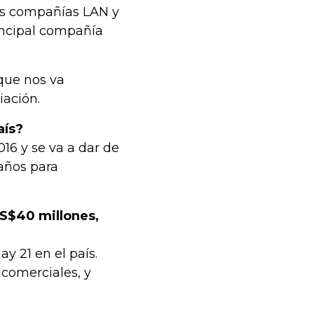
las compañías LAN y
incipal compañía
que nos va
iación.
aís?
16 y se va a dar de
años para
US$40 millones,
y 21 en el país.
 comerciales, y