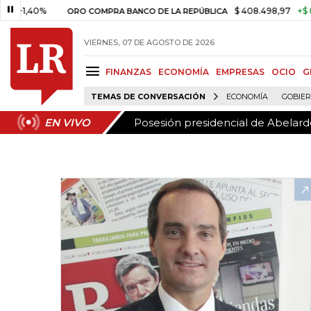
Posesión presidencial de Abelardo
EN VIVO
40%
$ 408.498,97
+$ 8.753,81
ORO COMPRA BANCO DE LA REPÚBLICA
VIERNES, 07 DE AGOSTO DE 2026
FINANZAS
ECONOMÍA
EMPRESAS
OCIO
G
TEMAS DE CONVERSACIÓN
ECONOMÍA
GOBIE
Posesión presidencial de Abelardo
EN VIVO