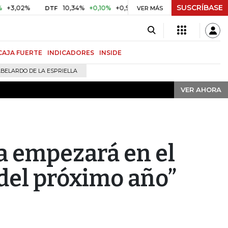
SUSCRÍBASE
VER AHORA
%
10,34%
+0,10%
+0,98%
$ 416,91
+$ 0,05
+0,01%
DTF
UVR
VER MÁS
CAJA FUERTE
INDICADORES
INSIDE
BELARDO DE LA ESPRIELLA
VER AHORA
a empezará en el
del próximo año”