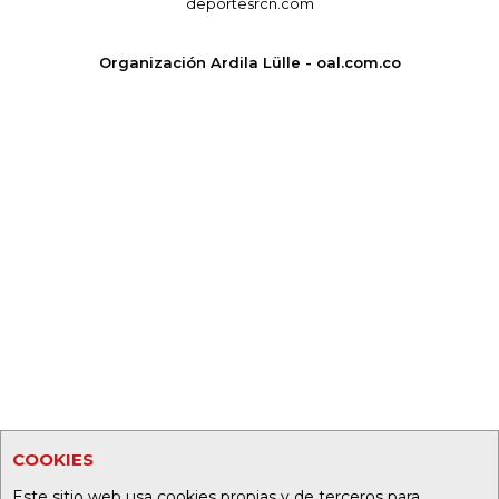
deportesrcn.com
Organización Ardila Lülle - oal.com.co
COOKIES
Este sitio web usa cookies propias y de terceros para