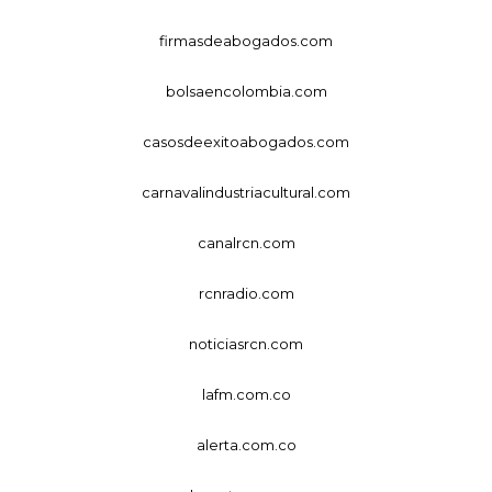
firmasdeabogados.com
bolsaencolombia.com
casosdeexitoabogados.com
carnavalindustriacultural.com
canalrcn.com
rcnradio.com
noticiasrcn.com
lafm.com.co
alerta.com.co