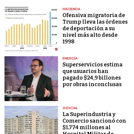
HACIENDA
Ofensiva migratoria de
Trump lleva las órdenes
de deportación a su
nivel más alto desde
1998
ENERGÍA
Superservicios estima
que usuarios han
pagado $24,9 billones
por obras inconclusas
JUDICIAL
La Superindustria y
Comercio sancionó con
$1.774 millones al
Hospital Militar de