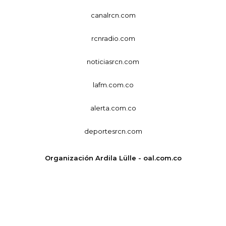
canalrcn.com
rcnradio.com
noticiasrcn.com
lafm.com.co
alerta.com.co
deportesrcn.com
Organización Ardila Lülle - oal.com.co