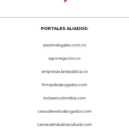
PORTALES ALIADOS:
asuntoslegales.com.co
agronegocios.co
empresas.larepublica.co
firmasdeabogados.com
bolsaencolombia.com
casosdeexitoabogados.com
carnavalindustriacultural.com