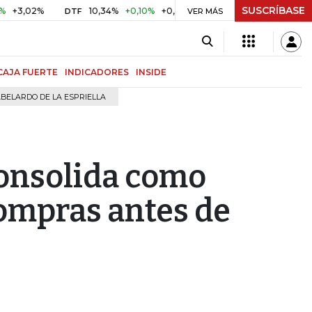
SUSCRÍBASE
2%
10,34%
+0,10%
+0,98%
$ 417,01
+$ 0,05
+0,01%
DTF
UVR
VER MÁS
CAJA FUERTE
INDICADORES
INSIDE
BELARDO DE LA ESPRIELLA
consolida como
ompras antes de