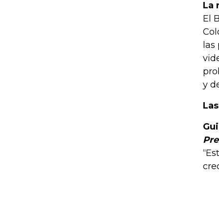
La 
El 
Col
las
vid
pro
y d
Las
Gui
Pre
“Es
cre