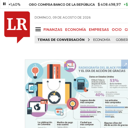
40%
$ 408.498,97
+$ 8.753,81
ORO COMPRA BANCO DE LA REPÚBLICA
DOMINGO, 09 DE AGOSTO DE 2026
FINANZAS
ECONOMÍA
EMPRESAS
OCIO
G
TEMAS DE CONVERSACIÓN
ECONOMÍA
GOBIE