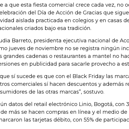
e a que esta fiesta comercial crece cada vez, no 
celebración del Día de Acción de Gracias que sigu
ividad aislada practicada en colegios y en casas 
acionales criados bajo esa tradición.
udia Barreto, presidenta ejecutiva nacional de Aco
imo jueves de noviembre no se registra ningún i
as grandes cadenas o restaurantes a mantel no h
ersiones en publicidad para sacarle provecho a esta
 que sí sucede es que con el Black Friday las mar
tros comerciales sí hacen descuentos y además re
sumidores de las otras marcas”, sostuvo.
ún datos del retail electrónico Linio, Bogotá, con 
de más se hacen compras en línea y el medio de
arcaron las tarjetas débito, con 55% de participac