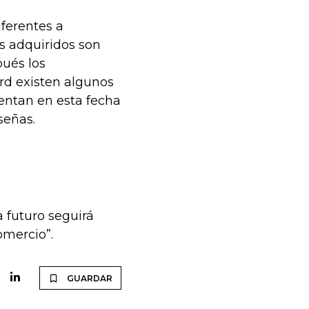
iferentes a
s adquiridos son
pués los
rd existen algunos
entan en esta fecha
señas.
 futuro seguirá
omercio”.
GUARDAR