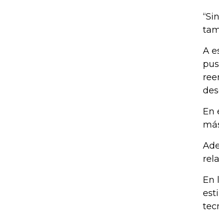
“Si
tam
A e
pus
ree
des
En 
más
Ade
rel
En 
est
tec