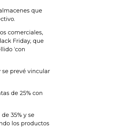
y almacenes que
ctivo.
os comerciales,
ack Friday, que
lido ‘con
y se prevé vincular
ntas de 25% con
o de 35% y se
ando los productos