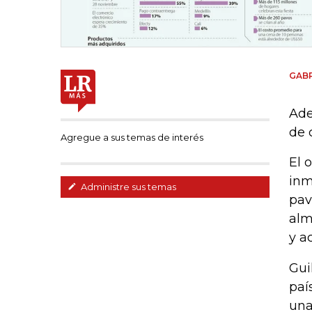
GABR
Ade
de 
Agregue a sus temas de interés
El 
inm
Administre sus temas
pav
alm
y a
Gui
paí
una