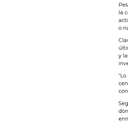
Pes
la 
act
o n
Cla
últ
y l
inv
“Lo
cen
con
Seg
don
enm