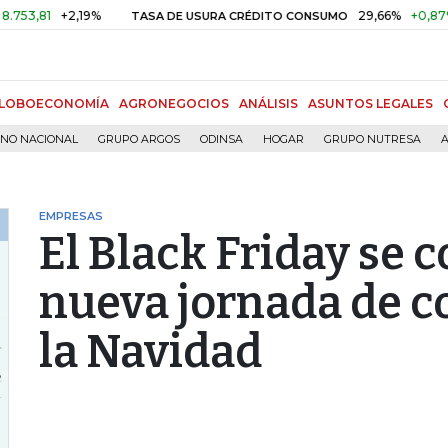
+2,19%
29,66%
+0,87%
+3,0
TASA DE USURA CRÉDITO CONSUMO
LOBOECONOMÍA
AGRONEGOCIOS
ANÁLISIS
ASUNTOS LEGALES
RNO NACIONAL
GRUPO ARGOS
ODINSA
HOGAR
GRUPO NUTRESA
A
EMPRESAS
El Black Friday se 
nueva jornada de c
la Navidad