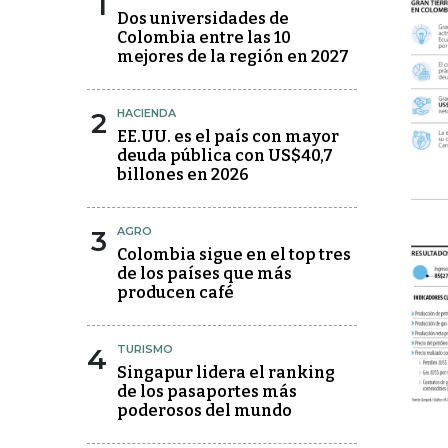
1
Dos universidades de
Colombia entre las 10
mejores de la región en 2027
2
HACIENDA
EE.UU. es el país con mayor
deuda pública con US$40,7
billones en 2026
3
AGRO
Colombia sigue en el top tres
de los países que más
producen café
4
TURISMO
Singapur lidera el ranking
de los pasaportes más
poderosos del mundo