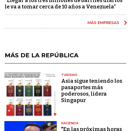
“Llegar a los tres millones de barriles diarios
le va a tomar cerca de 10 años a Venezuela”
MÁS EMPRESAS
MÁS DE LA REPÚBLICA
TURISMO
Asia sigue teniendo los
pasaportes más
poderosos, lidera
Singapur
HACIENDA
"En las próximas horas