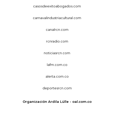
casosdeexitoabogados.com
carnavalindustriacultural.com
canalrcn.com
rcnradio.com
noticiasrcn.com
lafm.com.co
alerta.com.co
deportesrcn.com
Organización Ardila Lülle - oal.com.co