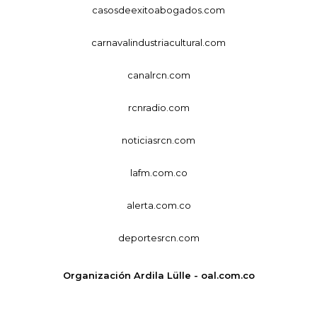
casosdeexitoabogados.com
carnavalindustriacultural.com
canalrcn.com
rcnradio.com
noticiasrcn.com
lafm.com.co
alerta.com.co
deportesrcn.com
Organización Ardila Lülle - oal.com.co