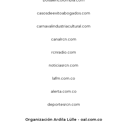
casosdeexitoabogados.com
carnavalindustriacultural.com
canalrcn.com
rcnradio.com
noticiasrcn.com
lafm.com.co
alerta.com.co
deportesrcn.com
Organización Ardila Lülle - oal.com.co