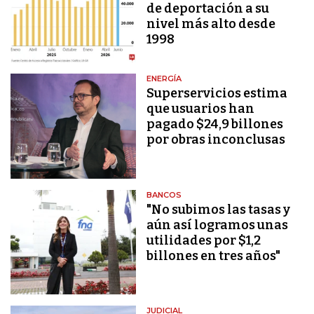
de deportación a su
nivel más alto desde
1998
ENERGÍA
Superservicios estima
que usuarios han
pagado $24,9 billones
por obras inconclusas
BANCOS
"No subimos las tasas y
aún así logramos unas
utilidades por $1,2
billones en tres años"
JUDICIAL