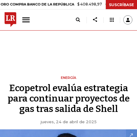
$ 408.498,97
+$ 8.753,81
+2,19%
MPRA BANCO DE LA REPÚBLICA
T
SUSCRÍBASE
ENERGÍA
Ecopetrol evalúa estrategia
para continuar proyectos de
gas tras salida de Shell
jueves, 24 de abril de 2025