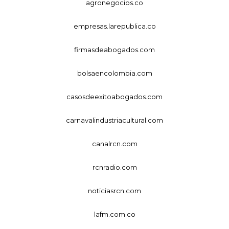
agronegocios.co
empresas.larepublica.co
firmasdeabogados.com
bolsaencolombia.com
casosdeexitoabogados.com
carnavalindustriacultural.com
canalrcn.com
rcnradio.com
noticiasrcn.com
lafm.com.co