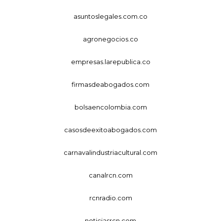
asuntoslegales.com.co
agronegocios.co
empresas.larepublica.co
firmasdeabogados.com
bolsaencolombia.com
casosdeexitoabogados.com
carnavalindustriacultural.com
canalrcn.com
rcnradio.com
noticiasrcn.com