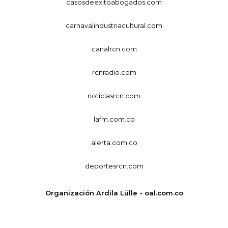
casosdeexitoabogados.com
carnavalindustriacultural.com
canalrcn.com
rcnradio.com
noticiasrcn.com
lafm.com.co
alerta.com.co
deportesrcn.com
Organización Ardila Lülle - oal.com.co