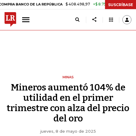
$ 408.498,97
+$ 8.753,81
+2,19%
BANCO DE LA REPÚBLICA
TASA 
SUSCRÍBASE
MINAS
Mineros aumentó 104% de
utilidad en el primer
trimestre con alza del precio
del oro
jueves, 8 de mayo de 2025