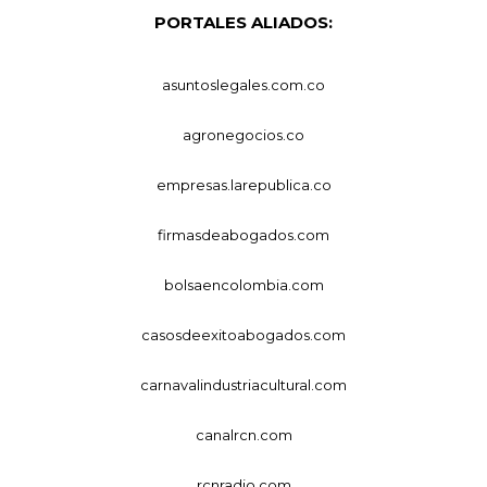
PORTALES ALIADOS:
asuntoslegales.com.co
agronegocios.co
empresas.larepublica.co
firmasdeabogados.com
bolsaencolombia.com
casosdeexitoabogados.com
carnavalindustriacultural.com
canalrcn.com
rcnradio.com