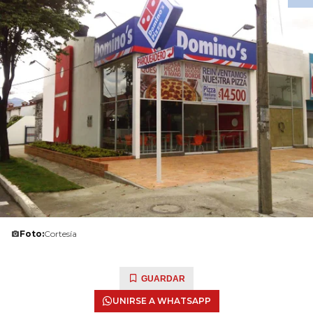
Foto:
Cortesía
GUARDAR
UNIRSE A WHATSAPP