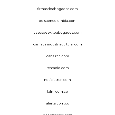
firmasdeabogados.com
bolsaencolombia.com
casosdeexitoabogados.com
carnavalindustriacultural.com
canalrcn.com
rcnradio.com
noticiasrcn.com
lafm.com.co
alerta.com.co
deportesrcn.com