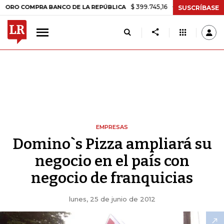
$ 399.745,16
+$ 2.295,71
+0,58%
MPRA BANCO DE LA REPÚBLICA
T
SUSCRÍBASE
EMPRESAS
Domino`s Pizza ampliará su
negocio en el país con
negocio de franquicias
lunes, 25 de junio de 2012