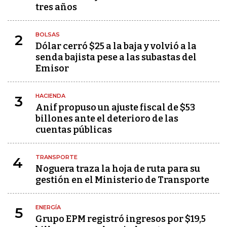
tres años
BOLSAS
2
Dólar cerró $25 a la baja y volvió a la
senda bajista pese a las subastas del
Emisor
HACIENDA
3
Anif propuso un ajuste fiscal de $53
billones ante el deterioro de las
cuentas públicas
TRANSPORTE
4
Noguera traza la hoja de ruta para su
gestión en el Ministerio de Transporte
ENERGÍA
5
Grupo EPM registró ingresos por $19,5