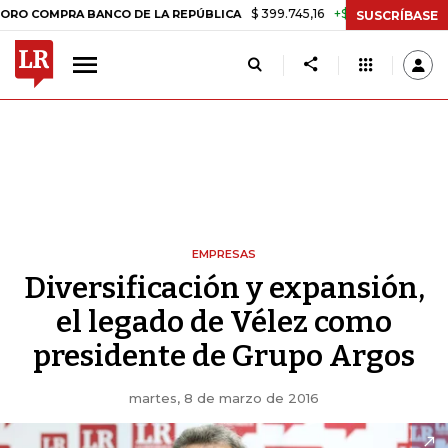
$ 399.745,16
+$ 2.295,71
+0,58%
MPRA BANCO DE LA REPÚBLICA
T
SUSCRÍBASE
EMPRESAS
Diversificación y expansión,
el legado de Vélez como
presidente de Grupo Argos
martes, 8 de marzo de 2016