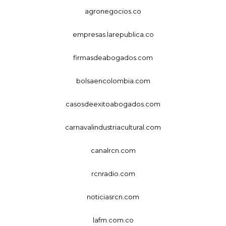
agronegocios.co
empresas.larepublica.co
firmasdeabogados.com
bolsaencolombia.com
casosdeexitoabogados.com
carnavalindustriacultural.com
canalrcn.com
rcnradio.com
noticiasrcn.com
lafm.com.co