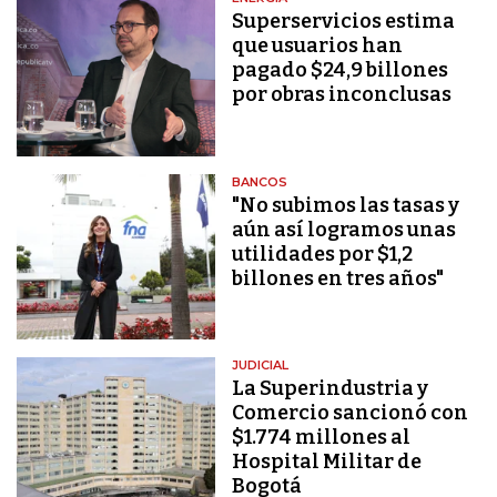
Superservicios estima
que usuarios han
pagado $24,9 billones
por obras inconclusas
BANCOS
"No subimos las tasas y
aún así logramos unas
utilidades por $1,2
billones en tres años"
JUDICIAL
La Superindustria y
Comercio sancionó con
$1.774 millones al
Hospital Militar de
Bogotá