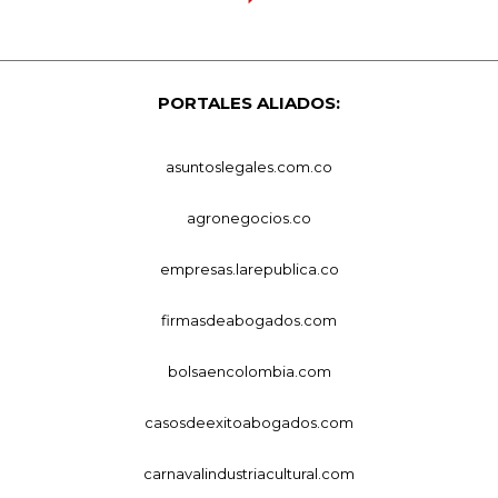
PORTALES ALIADOS:
asuntoslegales.com.co
agronegocios.co
empresas.larepublica.co
firmasdeabogados.com
bolsaencolombia.com
casosdeexitoabogados.com
carnavalindustriacultural.com