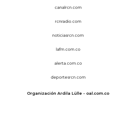
canalrcn.com
rcnradio.com
noticiasrcn.com
lafm.com.co
alerta.com.co
deportesrcn.com
Organización Ardila Lülle - oal.com.co