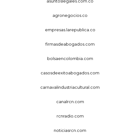
asuntoslegales.com.co
agronegocios.co
empresas.larepublica.co
firmasdeabogados.com
bolsaencolombia.com
casosdeexitoabogados.com
carnavalindustriacultural.com
canalrcn.com
rcnradio.com
noticiasrcn.com