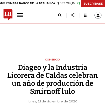
$ 399.745,16
+$ 2.295,71
+0,58%
PRA BANCO DE LA REPÚBLICA
TA
SUSCRÍBASE
COMERCIO
Diageo y la Industria
Licorera de Caldas celebran
un año de producción de
Smirnoff lulo
lunes, 21 de diciembre de 2020