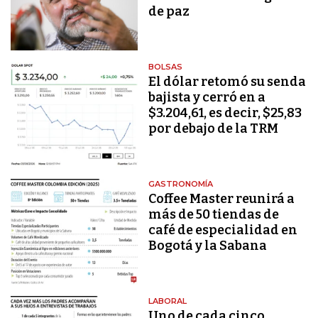
de paz
BOLSAS
El dólar retomó su senda
bajista y cerró en a
$3.204,61, es decir, $25,83
por debajo de la TRM
GASTRONOMÍA
Coffee Master reunirá a
más de 50 tiendas de
café de especialidad en
Bogotá y la Sabana
LABORAL
Uno de cada cinco