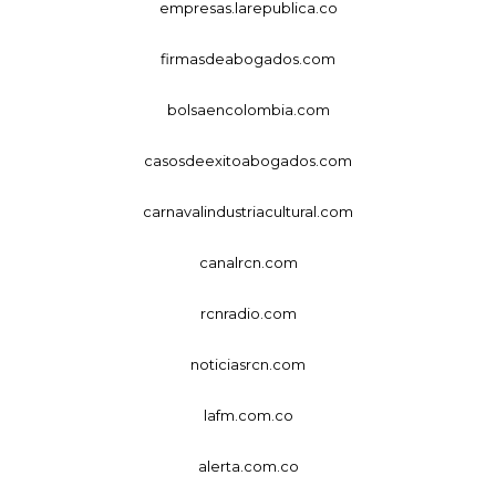
empresas.larepublica.co
firmasdeabogados.com
bolsaencolombia.com
casosdeexitoabogados.com
carnavalindustriacultural.com
canalrcn.com
rcnradio.com
noticiasrcn.com
lafm.com.co
alerta.com.co