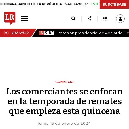
$ 408.498,97
+$ 8.753,81
+2,19%
 BANCO DE LA REPÚBLICA
TASA
SUSCRÍBASE
EN VIVO
Posesión presidencial de Abelardo De 
COMERCIO
Los comerciantes se enfocan
en la temporada de remates
que empieza esta quincena
lunes, 15 de enero de 2024