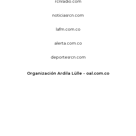
rcnradio.com
noticiasrcn.com
lafm.com.co
alerta.com.co
deportesrcn.com
Organización Ardila Lülle - oal.com.co