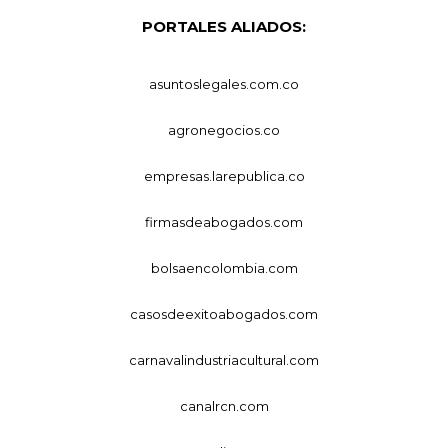
PORTALES ALIADOS:
asuntoslegales.com.co
agronegocios.co
empresas.larepublica.co
firmasdeabogados.com
bolsaencolombia.com
casosdeexitoabogados.com
carnavalindustriacultural.com
canalrcn.com