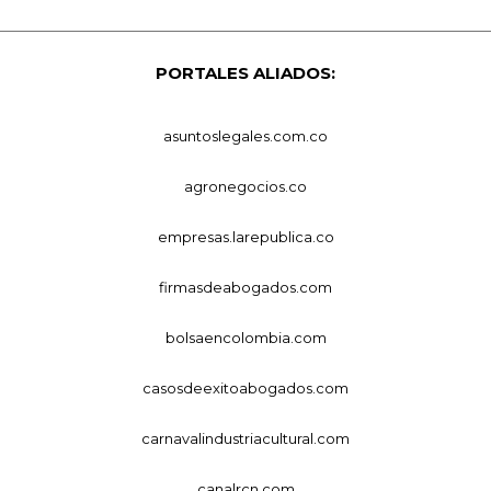
PORTALES ALIADOS:
asuntoslegales.com.co
agronegocios.co
empresas.larepublica.co
firmasdeabogados.com
bolsaencolombia.com
casosdeexitoabogados.com
carnavalindustriacultural.com
canalrcn.com