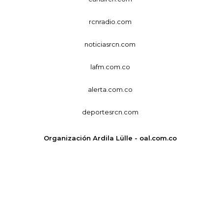
rcnradio.com
noticiasrcn.com
lafm.com.co
alerta.com.co
deportesrcn.com
Organización Ardila Lülle - oal.com.co