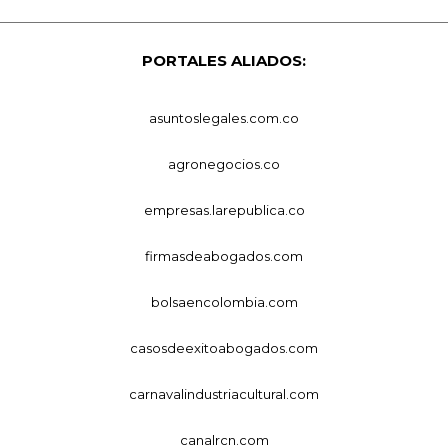
PORTALES ALIADOS:
asuntoslegales.com.co
agronegocios.co
empresas.larepublica.co
firmasdeabogados.com
bolsaencolombia.com
casosdeexitoabogados.com
carnavalindustriacultural.com
canalrcn.com