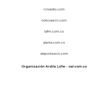
rcnradio.com
noticiasrcn.com
lafm.com.co
alerta.com.co
deportesrcn.com
Organización Ardila Lülle - oal.com.co