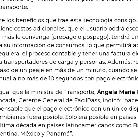
transporte.
re los beneficios que trae esta tecnología consig
tiene costos adicionales, que el usuario podrá es
 más le convenga (prepago o pospago), tendrá un
a su información de consumos, lo que permitirá ag
requiera, el proceso contable y tener una factura ele
a transportadores de carga y personas. Además, r
paso de un peaje en más de un minuto, cuando s
ual a no más de 10 segundos con pago electrónic
igual que la ministra de Transporte,
Ángela María
cada, Gerente General de FacilPass, indicó: "hac
ensable que el pago electrónico con un único disp
ombianas fuera posible. Sólo era posible en países
última década en países latinoamericanos como Bras
entina, México y Panamá”.