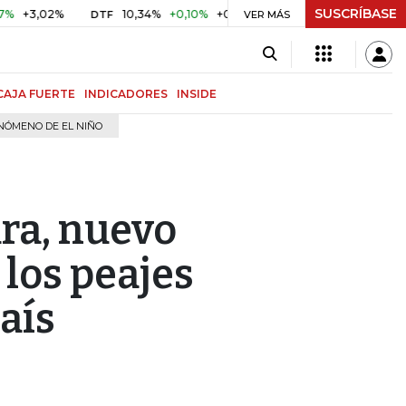
SUSCRÍBASE
02%
10,34%
+0,10%
+0,98%
$ 416,81
+$ 0,05
+0,01
DTF
UVR
VER MÁS
CAJA FUERTE
INDICADORES
INSIDE
NÓMENO DE EL NIÑO
ra, nuevo
los peajes
aís