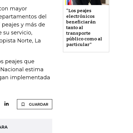
s con mayor
“Los peajes
departamentos del
electrónicos
beneficiarán
7 peajes y más de
tanto al
 su servicio,
transporte
público como al
opista Norte, La
particular”
os peajes que
o Nacional estima
engan implementada
GUARDAR
ARA