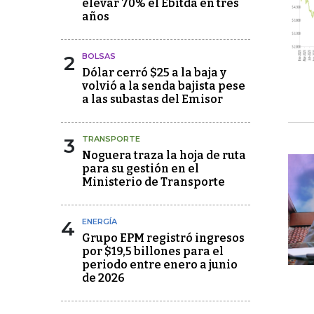
elevar 70% el Ebitda en tres
años
2
BOLSAS
Dólar cerró $25 a la baja y
volvió a la senda bajista pese
a las subastas del Emisor
3
TRANSPORTE
Noguera traza la hoja de ruta
para su gestión en el
Ministerio de Transporte
4
ENERGÍA
Grupo EPM registró ingresos
por $19,5 billones para el
periodo entre enero a junio
de 2026