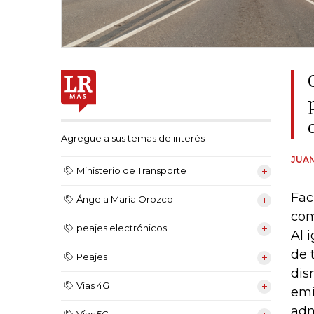
Agregue a sus temas de interés
JUAN
Ministerio de Transporte
Fac
Ángela María Orozco
com
peajes electrónicos
Al 
de 
Peajes
dis
Vías 4G
emi
adm