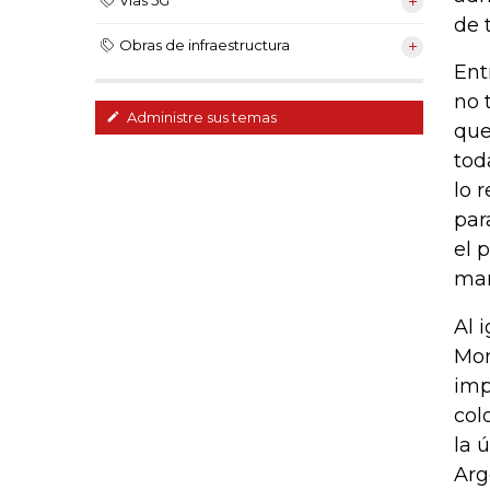
Vías 5G
de 
Obras de infraestructura
Ent
no 
Administre sus temas
que
tod
lo 
par
el 
man
Al 
Mon
imp
col
la 
Arg