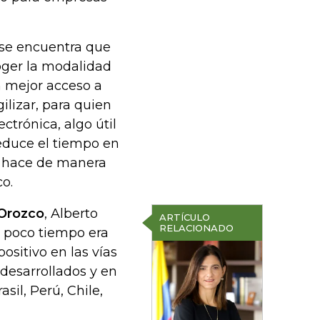
o se encuentra que
coger la modalidad
 mejor acceso a
ilizar, para quien
ctrónica, algo útil
educe el tiempo en
e hace de manera
o.
 Orozco
, Alberto
ARTÍCULO
RELACIONADO
e poco tiempo era
ositivo en las vías
 desarrollados y en
il, Perú, Chile,