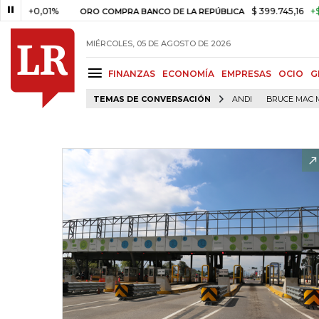
0,01%
$ 399.745,16
+$ 2.295,7
ORO COMPRA BANCO DE LA REPÚBLICA
MIÉRCOLES, 05 DE AGOSTO DE 2026
FINANZAS
ECONOMÍA
EMPRESAS
OCIO
G
TEMAS DE CONVERSACIÓN
ANDI
BRUCE MAC 