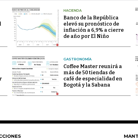
HACIENDA
Banco de la República
l
elevó su pronóstico de
inflación a 6,9% a cierre
de año por El Niño
GASTRONOMÍA
Coffee Master reunirá a
más de 50 tiendas de
r
café de especialidad en
Bogotá y la Sabana
CCIONES
MANT