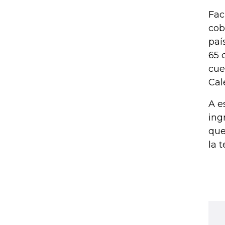
Fac
cob
paí
65 
cue
Cale
A e
ing
que
la 