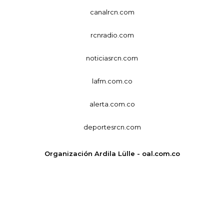
canalrcn.com
rcnradio.com
noticiasrcn.com
lafm.com.co
alerta.com.co
deportesrcn.com
Organización Ardila Lülle - oal.com.co