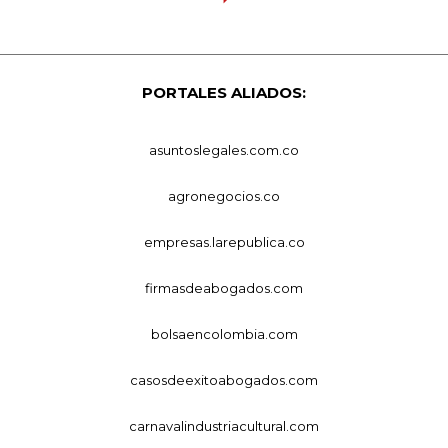
PORTALES ALIADOS:
asuntoslegales.com.co
agronegocios.co
empresas.larepublica.co
firmasdeabogados.com
bolsaencolombia.com
casosdeexitoabogados.com
carnavalindustriacultural.com