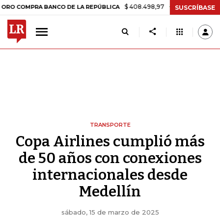
$ 408.498,97
+$ 8.753,81
+2,19%
PRA BANCO DE LA REPÚBLICA
T
SUSCRÍBASE
TRANSPORTE
Copa Airlines cumplió más
de 50 años con conexiones
internacionales desde
Medellín
sábado, 15 de marzo de 2025