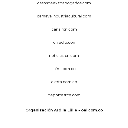
casosdeexitoabogados.com
carnavalindustriacultural.com
canalrcn.com
rcnradio.com
noticiasrcn.com
lafm.com.co
alerta.com.co
deportesrcn.com
Organización Ardila Lülle - oal.com.co