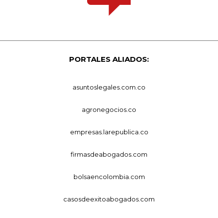
PORTALES ALIADOS:
asuntoslegales.com.co
agronegocios.co
empresas.larepublica.co
firmasdeabogados.com
bolsaencolombia.com
casosdeexitoabogados.com