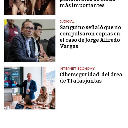
más importantes
JUDICIAL
Sanguino señaló que no
compulsaron copias en
el caso de Jorge Alfredo
Vargas
INTERNET ECONOMY
Ciberseguridad: del área
de TI a las juntas