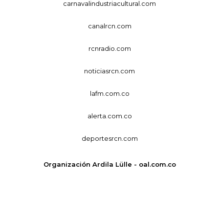
carnavalindustriacultural.com
canalrcn.com
rcnradio.com
noticiasrcn.com
lafm.com.co
alerta.com.co
deportesrcn.com
Organización Ardila Lülle - oal.com.co