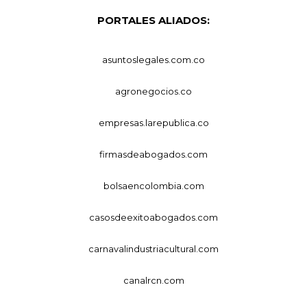
PORTALES ALIADOS:
asuntoslegales.com.co
agronegocios.co
empresas.larepublica.co
firmasdeabogados.com
bolsaencolombia.com
casosdeexitoabogados.com
carnavalindustriacultural.com
canalrcn.com