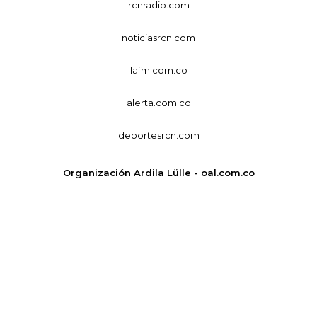
rcnradio.com
noticiasrcn.com
lafm.com.co
alerta.com.co
deportesrcn.com
Organización Ardila Lülle - oal.com.co