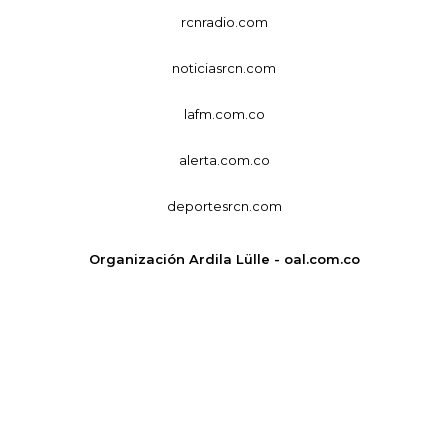
rcnradio.com
noticiasrcn.com
lafm.com.co
alerta.com.co
deportesrcn.com
Organización Ardila Lülle - oal.com.co