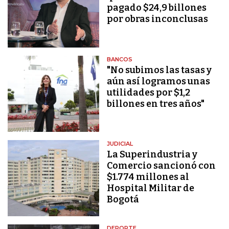
pagado $24,9 billones
por obras inconclusas
BANCOS
"No subimos las tasas y
aún así logramos unas
utilidades por $1,2
billones en tres años"
JUDICIAL
La Superindustria y
Comercio sancionó con
$1.774 millones al
Hospital Militar de
Bogotá
DEPORTE