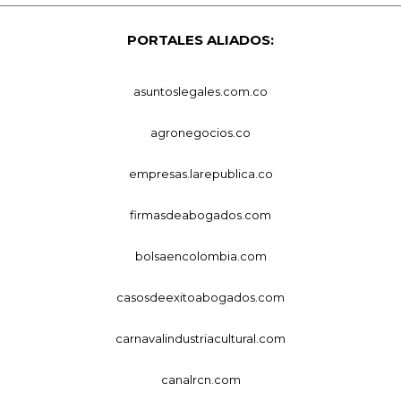
PORTALES ALIADOS:
asuntoslegales.com.co
agronegocios.co
empresas.larepublica.co
firmasdeabogados.com
bolsaencolombia.com
casosdeexitoabogados.com
carnavalindustriacultural.com
canalrcn.com