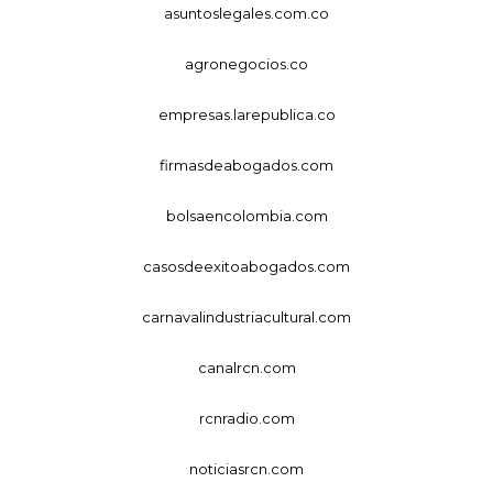
asuntoslegales.com.co
agronegocios.co
empresas.larepublica.co
firmasdeabogados.com
bolsaencolombia.com
casosdeexitoabogados.com
carnavalindustriacultural.com
canalrcn.com
rcnradio.com
noticiasrcn.com