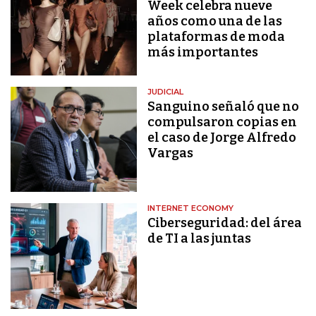
Week celebra nueve
años como una de las
plataformas de moda
más importantes
JUDICIAL
Sanguino señaló que no
compulsaron copias en
el caso de Jorge Alfredo
Vargas
INTERNET ECONOMY
Ciberseguridad: del área
de TI a las juntas