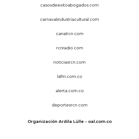
casosdeexitoabogados.com
carnavalindustriacultural.com
canalrcn.com
rcnradio.com
noticiasrcn.com
lafm.com.co
alerta.com.co
deportesrcn.com
Organización Ardila Lülle - oal.com.co