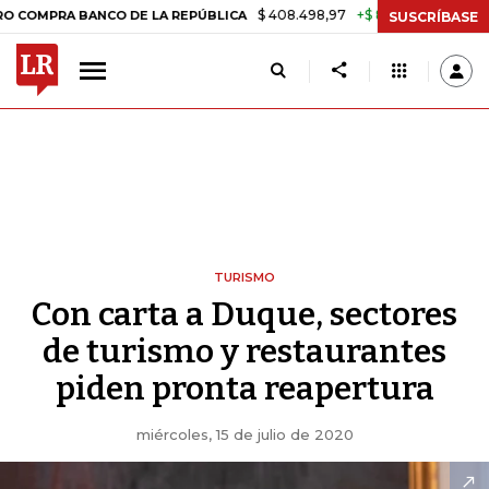
$ 408.498,97
+$ 8.753,81
+2,19%
PRA BANCO DE LA REPÚBLICA
TA
SUSCRÍBASE
TURISMO
Con carta a Duque, sectores
de turismo y restaurantes
piden pronta reapertura
miércoles, 15 de julio de 2020