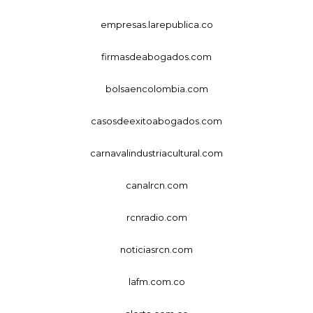
empresas.larepublica.co
firmasdeabogados.com
bolsaencolombia.com
casosdeexitoabogados.com
carnavalindustriacultural.com
canalrcn.com
rcnradio.com
noticiasrcn.com
lafm.com.co