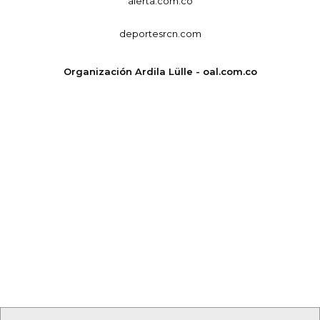
alerta.com.co
deportesrcn.com
Organización Ardila Lülle - oal.com.co